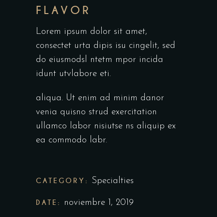
FLAVOR
Lorem ipsum dolor sit amet,
consectet urta dipis isu cingelit, sed
do eiusmodsl ntetm mpor incida
idunt utvlabore eti.
aliqua. Ut enim ad minim danor
venia quisno strud exercitation
ullamco labor nisiutse ns aliquip ex
ea commodo labr.
CATEGORY:
Specialties
DATE:
noviembre 1, 2019