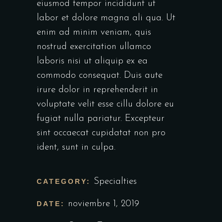
eiusmod tempor incididunt ut
labor et dolore magna ali qua. Ut
enim ad minim veniam, quis
nostrud exercitation ullamco
laboris nisi ut aliquip ex ea
commodo consequat. Duis aute
irure dolor in reprehenderit in
voluptate velit esse cillu dolore eu
fugiat nulla pariatur. Excepteur
sint occaecat cupidatat non pro
ident, sunt in culpa.
Specialties
CATEGORY:
noviembre 1, 2019
DATE: