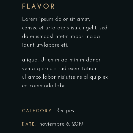
FLAVOR
Lorem ipsum dolor sit amet,
consectet urta dipis isu cingelit, sed
do eiusmodsl ntetm mpor incida
idunt utvlabore eti.
aliqua. Ut enim ad minim danor
venia quisno strud exercitation
ullamco labor nisiutse ns aliquip ex
ea commodo labr.
CATEGORY:
Recipes
DATE:
noviembre 6, 2019