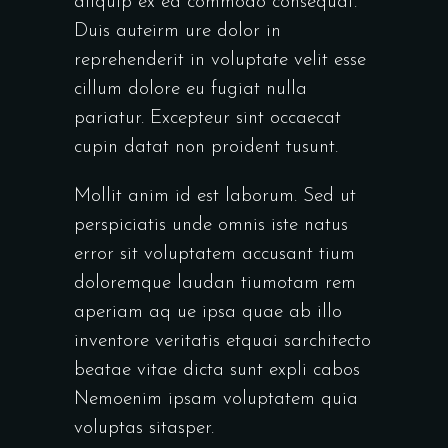
aliquip ex ea commodo consequat.
Duis auteirm ure dolor in
reprehenderit in voluptate velit esse
cillum dolore eu fugiat nulla
pariatur. Excepteur sint occaecat
cupin datat non proident tusunt.
Mollit anim id est laborum. Sed ut
perspiciatis unde omnis iste natus
error sit voluptatem accusant tium
doloremque laudan tiumotam rem
aperiam aq ue ipsa quae ab illo
inventore veritatis etquai sarchitecto
beatae vitae dicta sunt expli cabos
Nemoenim ipsam voluptatem quia
voluptas sitasper.